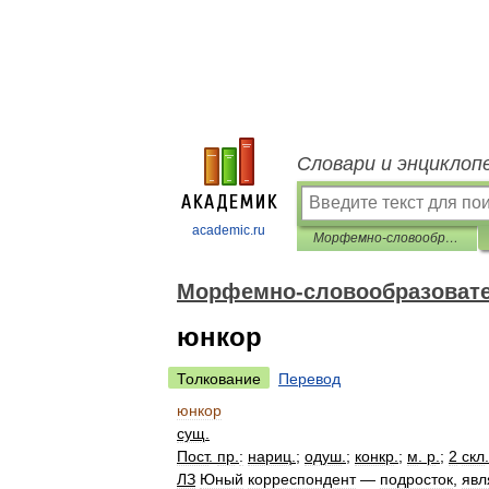
Словари и энциклоп
academic.ru
Морфемно-словообразовательный словарь
Морфемно-словообразоват
юнкор
Толкование
Перевод
юнкор
сущ
.
Пост
.
пр
.
:
нариц
.
;
одуш
.
;
конкр
.
;
м
.
р
.
;
2
скл
.
ЛЗ
Юный
корреспондент
—
подросток
,
яв