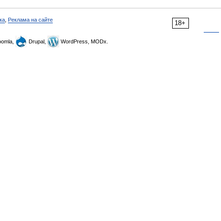
ка
,
Реклама на сайте
18+
omla,
Drupal,
WordPress, MODx.