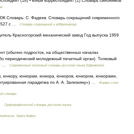
респондент (18) • юный корреспондент (1) Словарь синонимов
ов
К Словарь: С. Фадеев. Словарь сокращений современного
7. 527 с …
Словарь сокращений и аббревиатур
тель Красногорский механический завод Год выпуска 1959
ент (обычно подросток, на общественных началах
о периодический молодежный печатный орган). Толковый
000 …
Современный толковый словарь русского языка Ефремовой
, юнкору, юнкорам, юнкора, юнкоров, юнкором, юнкорами,
ентуированная парадигма по А. А. Зализняку») …
Формы слов
ий словарь
 …
Орфографический словарь русского языка
аздельно. Через дефис.