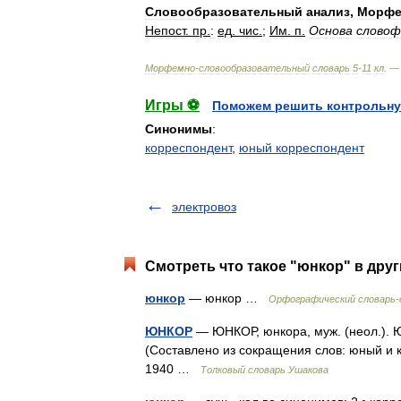
Словообразовательный
анализ
,
Морф
Непост
.
пр
.
:
ед
.
чис
.
;
Им
.
п
.
Основа
словоф
Морфемно
-
словообразовательный
словарь
5
-
11
кл
. 
Игры ⚽
Поможем решить контрольну
Синонимы
:
корреспондент
,
юный корреспондент
электровоз
Смотреть что такое "юнкор" в друг
юнкор
— юнкор …
Орфографический словарь-
ЮНКОР
— ЮНКОР, юнкора, муж. (неол.). Ю
(Составлено из сокращения слов: юный и к
1940 …
Толковый словарь Ушакова