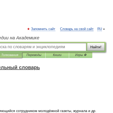
Запомнить сайт
Словарь на свой сайт
RU
едии на Академике
Найти!
Толкования
Переводы
Книги
Игры ⚽
ельный словарь
ляющийся
сотрудником
молодёжной
газеты
,
журнала
и
др
.