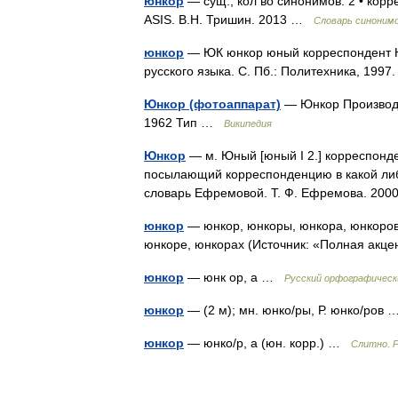
юнкор
— сущ., кол во синонимов: 2 • кор
ASIS. В.Н. Тришин. 2013 …
Словарь синоним
юнкор
— ЮК юнкор юный корреспондент Ю
русского языка. С. Пб.: Политехника, 199
Юнкор (фотоаппарат)
— Юнкор Производи
1962 Тип …
Википедия
Юнкор
— м. Юный [юный I 2.] корреспонд
посылающий корреспонденцию в какой либ
словарь Ефремовой. Т. Ф. Ефремова. 2
юнкор
— юнкор, юнкоры, юнкора, юнкоров
юнкоре, юнкорах (Источник: «Полная акц
юнкор
— юнк ор, а …
Русский орфографическ
юнкор
— (2 м); мн. юнко/ры, Р. юнко/ров
юнкор
— юнко/р, а (юн. корр.) …
Слитно. Р