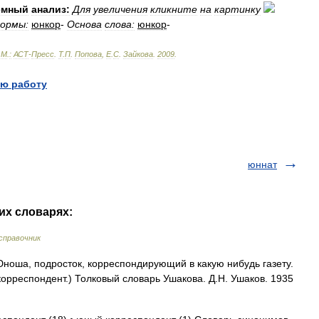
емный
анализ:
Для
увеличения
кликните
на
картинку
ормы:
юнкор
-
Основа
слова:
юнкор
-
—
М
.
:
АСТ
-
Пресс
.
Т
.
П
.
Попова
,
Е
.
С
.
Зайкова
.
2009
.
ю работу
юннат
их словарях:
справочник
ноша, подросток, корреспондирующий в какую нибудь газету.
орреспондент.) Толковый словарь Ушакова. Д.Н. Ушаков. 1935